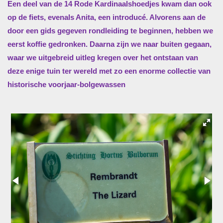
Een deel van de 14 Rode Kardinaalshoedjes kwam dan ook
op de fiets, evenals Anita, een introducé. Alvorens aan de
door een gids gegeven rondleiding te beginnen, hebben we
eerst koffie gedronken. Daarna zijn we naar buiten gegaan,
waar we uitgebreid uitleg kregen over het ontstaan van
deze enige tuin ter wereld met zo een enorme collectie van
historische voorjaar-bolgewassen