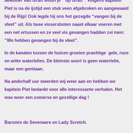
bewoner van Graft woon je
“op Graft”. Volgens kapitein
Piet is na de ijstijd een stuk veen afgebroken en aangewaaid
bij de Rijp! Ook legde hij ons het gezegde “vangen bij de
vleet” uit. Als twee vissersboten naast elkaar voeren met
een net ertussen en ze veel vis gevangen hadden zei men:
”We hebben gevangen bij de vleet”.
In de kanalen tussen de huizen groeien prachtige
gele, roze
en witte waterlelies. De kleinste soort is geen waterlelie,
maar een gentiaan.
Na anderhalf uur meerden wij weer aan en hebben we
kapitein Piet bedankt voor alle interessante verhalen. Het
was weer een zomerse en gezellige dag !
Barones de Sevenaere en Lady Scretch.