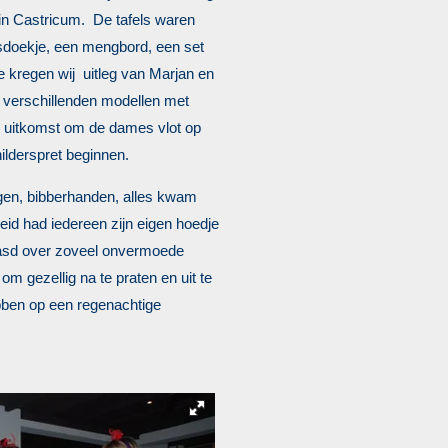
r in Castricum. De tafels waren
sdoekje, een mengbord, een set
e kregen wij uitleg van Marjan en
s verschillenden modellen met
t uitkomst om de dames vlot op
ilderspret beginnen.
gen, bibberhanden, alles kwam
beid had iedereen zijn eigen hoedje
aasd over zoveel onvermoede
 om gezellig na te praten en uit te
bben op een regenachtige