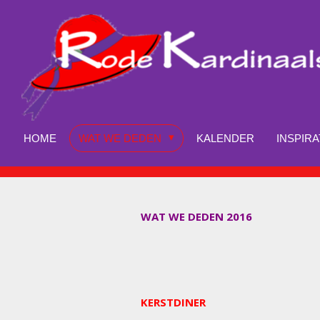
Ga
direct
naar
de
hoofdinhoud
HOME
WAT WE DEDEN
KALENDER
INSPIRA
WAT WE DEDEN 2016
KERSTDINER