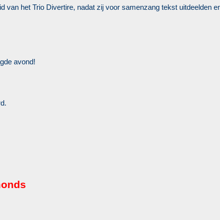
 van het Trio Divertire, nadat zij voor samenzang tekst uitdeelden e
agde avond!
d.
monds