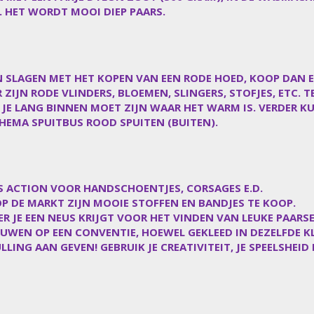
. HET WORDT MOOI DIEP PAARS.
 SLAGEN MET HET KOPEN VAN EEN RODE HOED, KOOP DAN EE
R ZIJN RODE VLINDERS, BLOEMEN, SLINGERS, STOFJES, ETC. 
 JE LANG BINNEN MOET ZIJN WAAR HET WARM IS. VERDER K
N HEMA SPUITBUS ROOD SPUITEN (BUITEN).
LS ACTION VOOR HANDSCHOENTJES, CORSAGES E.D.
OP DE MARKT ZIJN MOOIE STOFFEN EN BANDJES TE KOOP.
ER JE EEN NEUS KRIJGT VOOR HET VINDEN VAN LEUKE PAARSE
WEN OP EEN CONVENTIE, HOEWEL GEKLEED IN DEZELFDE KLE
LING AAN GEVEN! GEBRUIK JE CREATIVITEIT, JE SPEELSHEID