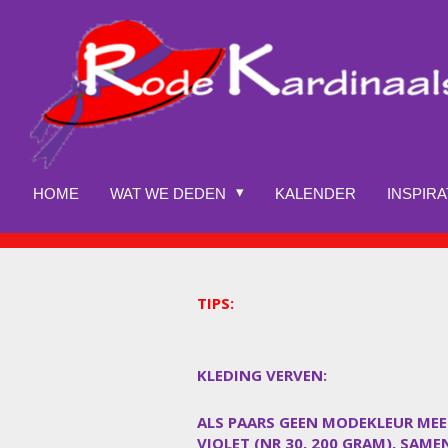
Ga
direct
naar
de
hoofdinhoud
HOME
WAT WE DEDEN
KALENDER
INSPIRA
TIPS:
KLEDING VERVEN
:
ALS PAARS GEEN MODEKLEUR MEER
VIOLET (NR 30, 200 GRAM), SAM